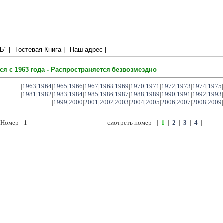
сит много
" |
Гостевая Книга |
Наш адрес |
ся с 1963 года - Распространяется безвозмездно
|
1963
|
1964
|
1965
|
1966
|
1967
|
1968
|
1969
|
1970
|
1971
|
1972
|
1973
|
1974
|
1975
|
|
1981
|
1982
|
1983
|
1984
|
1985
|
1986
|
1987
|
1988
|
1989
|
1990
|
1991
|
1992
|
1993
|
|
1999
|
2000
|
2001
|
2002
|
2003
|
2004
|
2005
|
2006
|
2007
|
2008
|
2009
|
 Номер - 1
смотреть номер - |
1
|
2
|
3
|
4
|