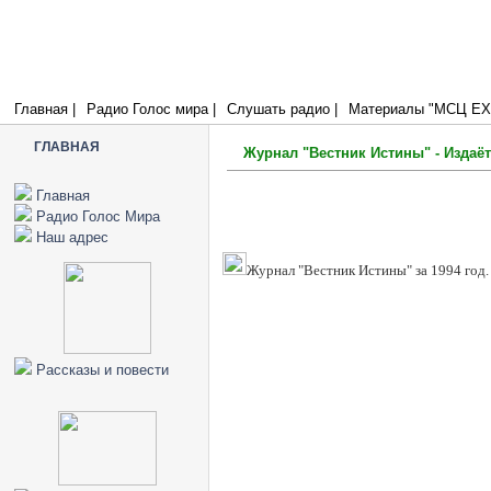
Радио Голос Мира
МСЦ ЕХБ
Я есмь лоза, а вы ветви; кто пребывает во Мне, и Я в нем, тот прино
плода; ибо без Меня не можете делать ничего. (Иоанна 15:5)
Главная |
Радио Голос мира |
Слушать радио |
Материалы "МСЦ ЕХБ
ГЛАВНАЯ
Журнал "Вестник Истины" - Издаёт
Главная
Радио Голос Мира
Наш адрес
Журнал "Вестник Истины" за 1994 год.
Рассказы и повести