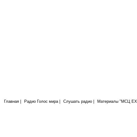
Радио Голос Мира
МСЦ ЕХБ
Отвергающий Меня и не принимающий слов Моих имеет судью себе:
которое Я говорил, оно будет судить его в последний день. (Иоан.12:
Главная |
Радио Голос мира |
Слушать радио |
Материалы "МСЦ ЕХБ