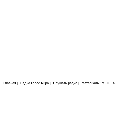
Радио Голос Мира
МСЦ ЕХБ
Я на то родился и на то пришел в мир, чтобы свидетельствовать о ис
всякий, кто от истины, слушает гласа Моего. (Иоан.18:37)
Главная |
Радио Голос мира |
Слушать радио |
Материалы "МСЦ ЕХБ