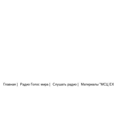
Радио Голос Мира
МСЦ ЕХБ
Заповедь новую даю вам, да любите друг друга; как Я возлюбил вас,
да любите друг друга. (Иоанна 13:34)
Главная |
Радио Голос мира |
Слушать радио |
Материалы "МСЦ ЕХБ