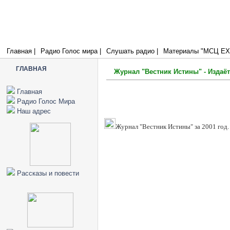
Радио Голос Мира
МСЦ ЕХБ
Я есмь путь и истина и жизнь; никто не приходит к Отцу, как только 
(Иоан.14:6)
Главная |
Радио Голос мира |
Слушать радио |
Материалы "МСЦ ЕХБ
ГЛАВНАЯ
Журнал "Вестник Истины" - Издаёт
Главная
Радио Голос Мира
Наш адрес
Журнал "Вестник Истины" за 2001 год.
Рассказы и повести