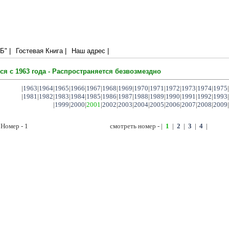
через Меня.
" |
Гостевая Книга |
Наш адрес |
ся с 1963 года - Распространяется безвозмездно
|
1963
|
1964
|
1965
|
1966
|
1967
|
1968
|
1969
|
1970
|
1971
|
1972
|
1973
|
1974
|
1975
|
|
1981
|
1982
|
1983
|
1984
|
1985
|
1986
|
1987
|
1988
|
1989
|
1990
|
1991
|
1992
|
1993
|
|
1999
|
2000
|
2001
|
2002
|
2003
|
2004
|
2005
|
2006
|
2007
|
2008
|
2009
|
 Номер - 1
смотреть номер - |
1
|
2
|
3
|
4
|