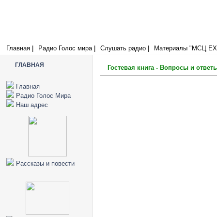
Радио Голос Мира
МСЦ ЕХБ
Отвергающий Меня и не принимающий слов Моих имеет судью себе:
которое Я говорил, оно будет судить его в последний день. (Иоан.12:
Главная |
Радио Голос мира |
Слушать радио |
Материалы "МСЦ ЕХБ
ГЛАВНАЯ
Гостевая книга - Вопросы и ответ
Главная
Радио Голос Мира
Наш адрес
Рассказы и повести