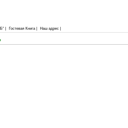
 слово,
48)
" |
Гостевая Книга |
Наш адрес |
ы