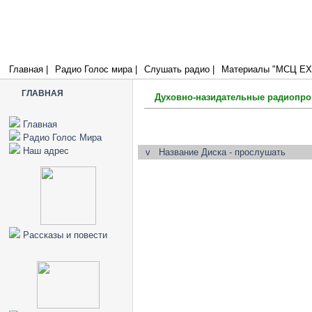
Радио Голос Мира
МСЦ ЕХБ
Я пришел для того, чтобы имели жизнь и имели с избытком. (Иоан.10
Главная |
Радио Голос мира |
Слушать радио |
Материалы "МСЦ ЕХБ
ГЛАВНАЯ
Духовно-назидательные радиопр
Главная
Радио Голос Мира
Наш адрес
v Название Диска - прослушать
Рассказы и повести