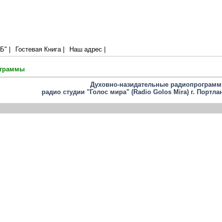
:10)
" |
Гостевая Книга |
Наш адрес |
ограммы
Духовно-назидательные радиопрограм
радио студии "Голос мира" (Radio Golos Mira) г. Портла