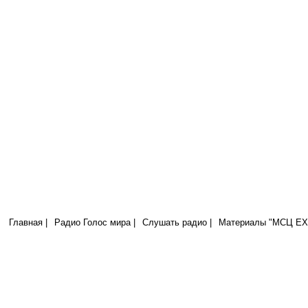
Радио Голос Мира
МСЦ ЕХБ
Я пришел для того, чтобы имели жизнь и имели с избытком. (Иоан.10
Главная |
Радио Голос мира |
Слушать радио |
Материалы "МСЦ ЕХБ