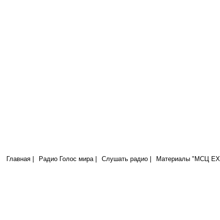
Радио Голос Мира
МСЦ ЕХБ
...се, Я с вами во все дни до скончания века. (Матф.28:20)
Главная |
Радио Голос мира |
Слушать радио |
Материалы "МСЦ ЕХБ