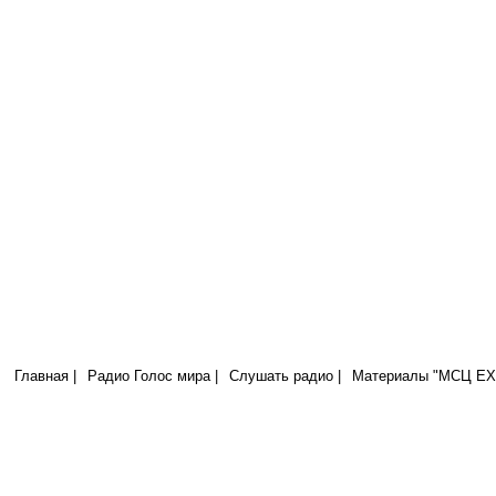
Радио Голос Мира
МСЦ ЕХБ
Я на то родился и на то пришел в мир, чтобы свидетельствовать о ис
всякий, кто от истины, слушает гласа Моего. (Иоан.18:37)
Главная |
Радио Голос мира |
Слушать радио |
Материалы "МСЦ ЕХБ