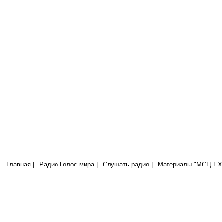
Радио Голос Мира
МСЦ ЕХБ
Я есмь лоза, а вы ветви; кто пребывает во Мне, и Я в нем, тот прино
плода; ибо без Меня не можете делать ничего. (Иоанна 15:5)
Главная |
Радио Голос мира |
Слушать радио |
Материалы "МСЦ ЕХБ