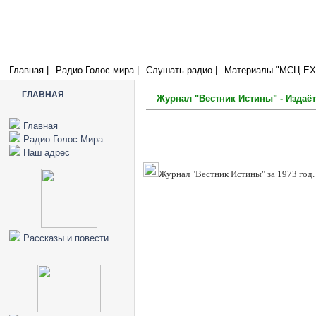
Радио Голос Мира
МСЦ ЕХБ
Я есмь лоза, а вы ветви; кто пребывает во Мне, и Я в нем, тот прино
плода; ибо без Меня не можете делать ничего. (Иоанна 15:5)
Главная |
Радио Голос мира |
Слушать радио |
Материалы "МСЦ ЕХБ
ГЛАВНАЯ
Журнал "Вестник Истины" - Издаёт
Главная
Радио Голос Мира
Наш адрес
Журнал "Вестник Истины" за 1973 год.
Рассказы и повести