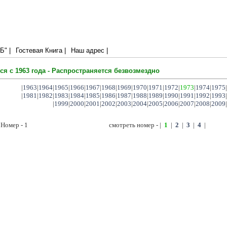
сит много
" |
Гостевая Книга |
Наш адрес |
ся с 1963 года - Распространяется безвозмездно
|
1963
|
1964
|
1965
|
1966
|
1967
|
1968
|
1969
|
1970
|
1971
|
1972
|
1973
|
1974
|
1975
|
|
1981
|
1982
|
1983
|
1984
|
1985
|
1986
|
1987
|
1988
|
1989
|
1990
|
1991
|
1992
|
1993
|
|
1999
|
2000
|
2001
|
2002
|
2003
|
2004
|
2005
|
2006
|
2007
|
2008
|
2009
|
 Номер - 1
смотреть номер - |
1
|
2
|
3
|
4
|