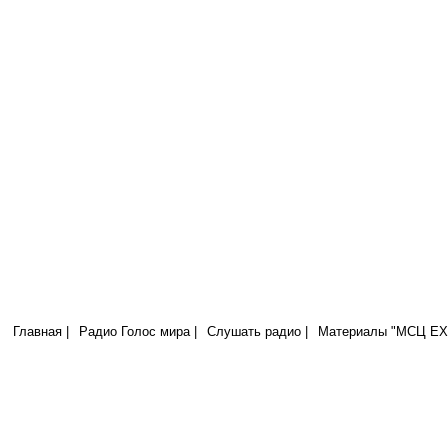
Радио Голос Мира
МСЦ ЕХБ
Я свет миру; кто последует за Мною, тот не будет ходить во тьме, н
иметь свет жизни. (Иоан.8:12)
Главная |
Радио Голос мира |
Слушать радио |
Материалы "МСЦ ЕХБ